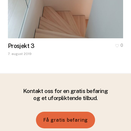
Prosjekt 3
0
7. august 2019
Kontakt oss for en gratis befaring
og et uforpliktende tilbud.
F
å
g
r
a
t
i
s
b
e
f
a
r
i
n
g